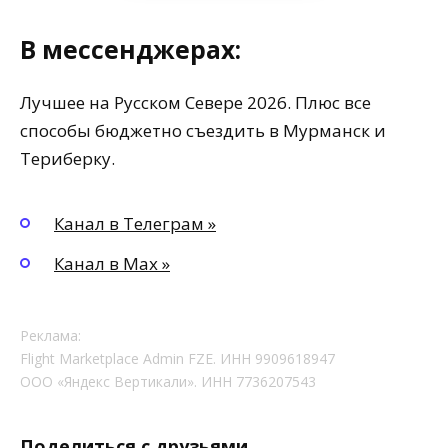
В мессенджерах:
Лучшее на Русском Севере 2026. Плюс все
способы бюджетно съездить в Мурманск и
Териберку.
Канал в Телеграм »
Канал в Max »
Реклама:
Flight Marketplace Admin FZE. ИНН 9909618947
ООО «Яндекс Вертикали». ИНН 7736207543
Поделиться с друзьями